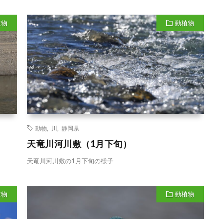
植物
動植物
動物
,
川
,
静岡県
天竜川河川敷（1月下旬）
天竜川河川敷の1月下旬の様子
植物
動植物