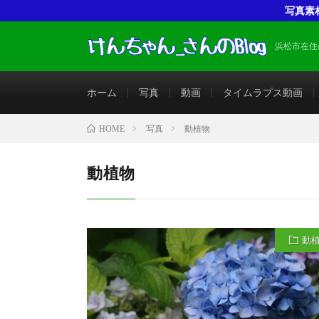
写真素
浜松市在住
ホーム
写真
動画
タイムラプス動画
写真
動植物
HOME
動植物
動