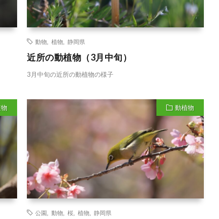
動物
,
植物
,
静岡県
近所の動植物（3月中旬）
3月中旬の近所の動植物の様子
植物
動植物
公園
,
動物
,
桜
,
植物
,
静岡県