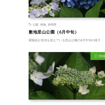
公園
,
植物
,
静岡県
敷地里山公園（6月中旬）
紫陽花が見頃を迎えている里山公園の6月中旬の様子
動