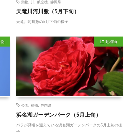
動物
,
川
,
航空機
,
静岡県
天竜川河川敷（5月下旬）
天竜川河川敷の5月下旬の様子
植物
動植物
公園
,
植物
,
静岡県
浜名湖ガーデンパーク（5月上旬）
バラが見頃を迎えている浜名湖ガーデンパークの5月上旬の様
子