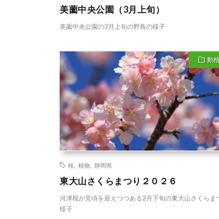
美薗中央公園（3月上旬）
美薗中央公園の3月上旬の野鳥の様子
動
桜
,
植物
,
静岡県
東大山さくらまつり２０２６
河津桜が見頃を迎えつつある2月下旬の東大山さくらま
様子