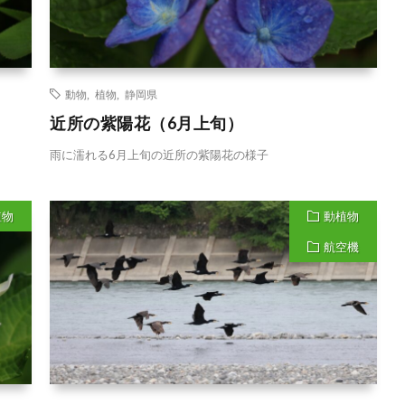
動物
,
植物
,
静岡県
近所の紫陽花（6月上旬）
雨に濡れる6月上旬の近所の紫陽花の様子
植物
動植物
航空機