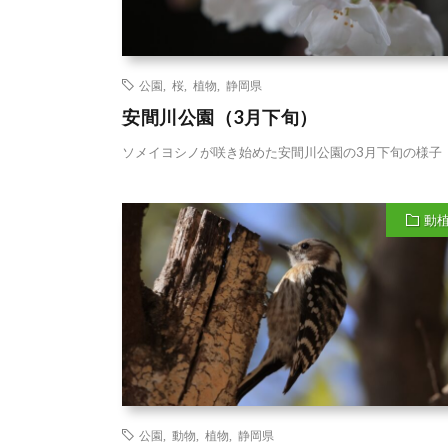
公園
,
桜
,
植物
,
静岡県
安間川公園（3月下旬）
ソメイヨシノが咲き始めた安間川公園の3月下旬の様子
動
公園
,
動物
,
植物
,
静岡県