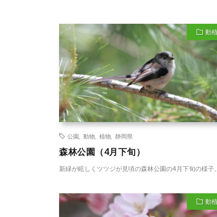
動
公園
,
動物
,
植物
,
静岡県
森林公園（4月下旬）
新緑が眩しくツツジが見頃の森林公園の4月下旬の様子
動