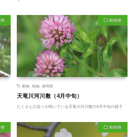
植物
動植物
動物
,
植物
,
静岡県
天竜川河川敷（4月中旬）
。
たくさんの花々が咲いている天竜川河川敷の4月中旬の様子
植物
動植物