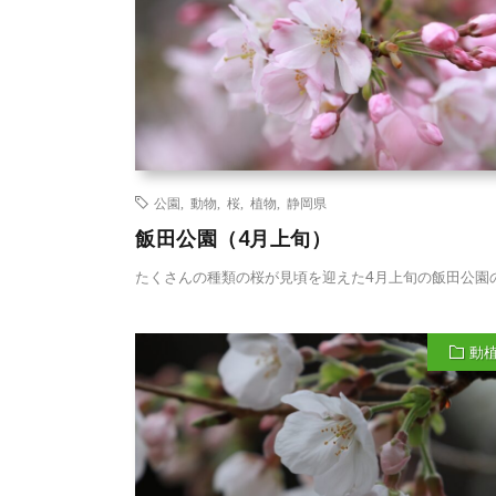
公園
,
動物
,
桜
,
植物
,
静岡県
飯田公園（4月上旬）
たくさんの種類の桜が見頃を迎えた4月上旬の飯田公園
動