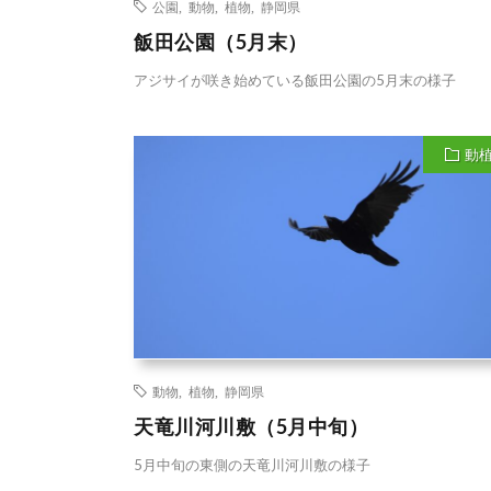
公園
,
動物
,
植物
,
静岡県
飯田公園（5月末）
アジサイが咲き始めている飯田公園の5月末の様子
動
動物
,
植物
,
静岡県
天竜川河川敷（5月中旬）
5月中旬の東側の天竜川河川敷の様子