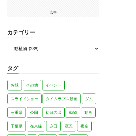
広告
カテゴリー
タグ
お城
その他
イベント
スライドショー
タイムラプス動画
ダム
三重県
公園
初日の出
動物
動画
千葉県
在来線
夕日
夜景
夜空