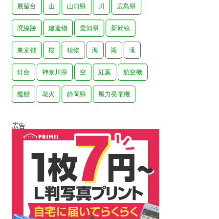
展望台
山
山口県
川
広島県
廃線跡
建造物
愛知県
新幹線
東京都
桜
植物
海
湖
滝
灯台
神奈川県
空
紅葉
航空機
艦船
花火
静岡県
風力発電機
広告