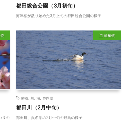
都田総合公園（3月初旬）
河津桜が散り始めた3月上旬の都田総合公園の様子
植物
動植物
動物
,
川
,
湖
,
静岡県
都田川（2月中旬）
つりの
都田川、浜名湖の2月中旬の野鳥の様子