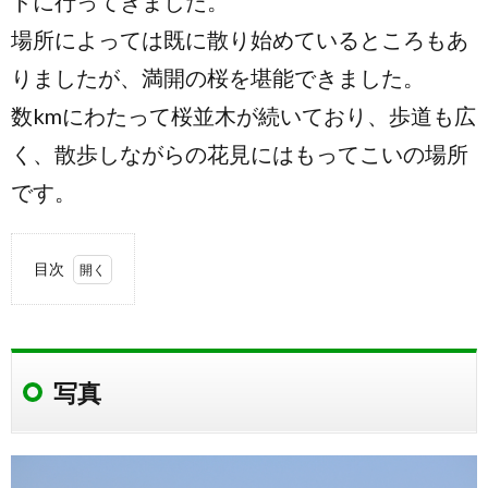
ドに行ってきました。
場所によっては既に散り始めているところもあ
りましたが、満開の桜を堪能できました。
数kmにわたって桜並木が続いており、歩道も広
く、散歩しながらの花見にはもってこいの場所
です。
目次
1.
写真
1.1.
写真
スライ
ドショ
ー
1.2.
撮影場