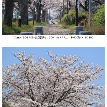
Canon EOS 70D 焦点距離：209mm・F7.1・1/400秒・ISO100