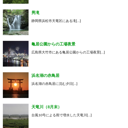
男滝
静岡県浜松市天竜区にある滝[…]
亀居公園からの工場夜景
広島県大竹市にある亀居公園からの工場夜景[…]
浜名湖の赤鳥居
浜名湖の赤鳥居に沈む夕日[…]
天竜川（8月末）
台風10号による雨で増水した天竜川[…]