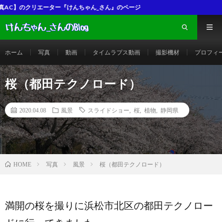
んちゃん_さん』のページ
ホーム
写真
動画
タイムラプス動画
撮影機材
プロフィ
桜（都田テクノロード）
2020.04.08
風景
スライドショー
,
桜
,
植物
,
静岡県
写真
風景
桜（都田テクノロード）
HOME
満開の桜を撮りに浜松市北区の都田テクノロー