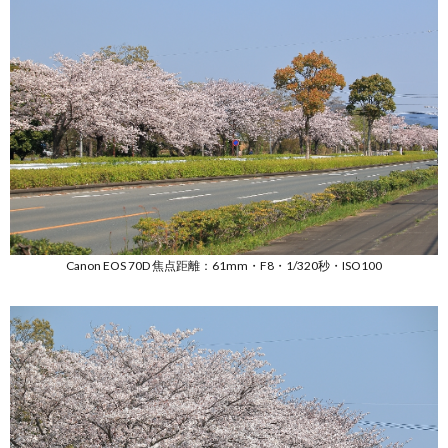
所
1.3.
撮影場
所周辺
の地図
1.4.
都田テ
クノロ
ードに
ついて
Canon EOS 70D 焦点距離：61mm・F8・1/320秒・ISO100