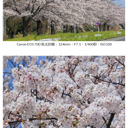
Canon EOS 70D 焦点距離：124mm・F7.1・1/400秒・ISO100