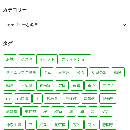
カテゴリー
タグ
お城
その他
イベント
スライドショー
タイムラプス動画
ダム
三重県
公園
初日の出
動物
動画
千葉県
在来線
夕日
夜景
夜空
展望台
山
山口県
川
広島県
廃線跡
建造物
愛知県
新幹線
東京都
桜
植物
海
湖
滝
灯台
神奈川県
空
紅葉
航空機
艦船
花火
静岡県