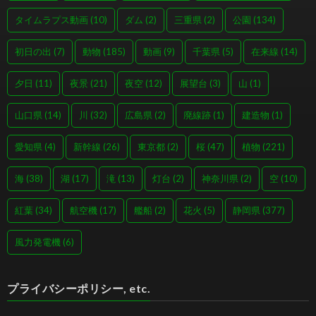
タイムラプス動画
(10)
ダム
(2)
三重県
(2)
公園
(134)
初日の出
(7)
動物
(185)
動画
(9)
千葉県
(5)
在来線
(14)
夕日
(11)
夜景
(21)
夜空
(12)
展望台
(3)
山
(1)
山口県
(14)
川
(32)
広島県
(2)
廃線跡
(1)
建造物
(1)
愛知県
(4)
新幹線
(26)
東京都
(2)
桜
(47)
植物
(221)
海
(38)
湖
(17)
滝
(13)
灯台
(2)
神奈川県
(2)
空
(10)
紅葉
(34)
航空機
(17)
艦船
(2)
花火
(5)
静岡県
(377)
風力発電機
(6)
プライバシーポリシー, etc.