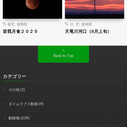
夜空
,
静岡県
川
,
空
,
静岡県
皆既月食２０２５
天竜川河口（8月上旬）
Back to Top
カテゴリー
その他
(1)
タイムラプス動画
(9)
動植物
(239)