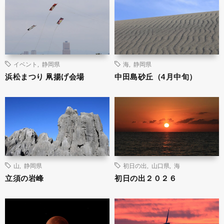
イベント
,
静岡県
海
,
静岡県
浜松まつり 凧揚げ会場
中田島砂丘（4月中旬）
山
,
静岡県
初日の出
,
山口県
,
海
立須の岩峰
初日の出２０２６