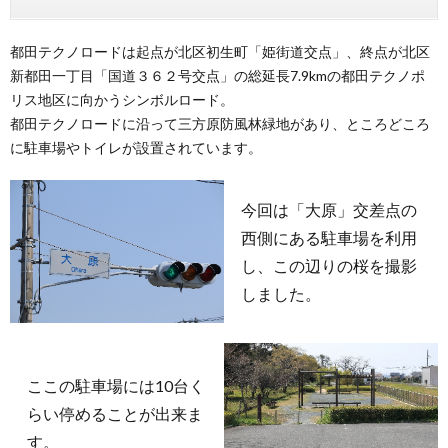
都田テクノロードは起点が北区初生町「姫街道交点」、終点が北区
新都田一丁目「国道３６２号交点」の総延長7.9kmの都田テクノポ
リス地区に向かうシンボルロード。
都田テクノロードに沿って三方原防風林緑地があり、ところどころ
に駐車場やトイレが設置されています。
今回は「大原」交差点の
西側にある駐車場を利用
し、この辺りの桜を撮影
しました。
ここの駐車場には10台く
らい停めることが出来ま
す。