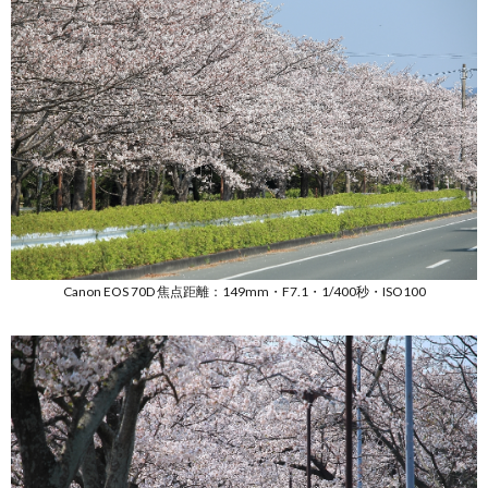
Canon EOS 70D 焦点距離：149mm・F7.1・1/400秒・ISO100