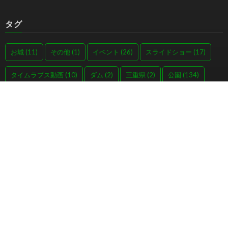
タグ
お城
(11)
その他
(1)
イベント
(26)
スライドショー
(17)
タイムラプス動画
(10)
ダム
(2)
三重県
(2)
公園
(134)
初日の出
(7)
動物
(185)
動画
(9)
千葉県
(5)
在来線
(14)
夕日
(11)
夜景
(21)
夜空
(12)
展望台
(3)
山
(1)
山口県
(14)
川
(32)
広島県
(2)
廃線跡
(1)
建造物
(1)
愛知県
(4)
新幹線
(26)
東京都
(2)
桜
(47)
植物
(221)
海
(38)
湖
(17)
滝
(13)
灯台
(2)
神奈川県
(2)
空
(10)
紅葉
(34)
航空機
(17)
艦船
(2)
花火
(5)
静岡県
(377)