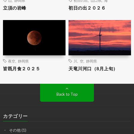
山
,
静岡県
初日の出
,
山口県
,
海
立須の岩峰
初日の出２０２６
夜空
,
静岡県
川
,
空
,
静岡県
皆既月食２０２５
天竜川河口（8月上旬）
Back to Top
カテゴリー
その他
(1)