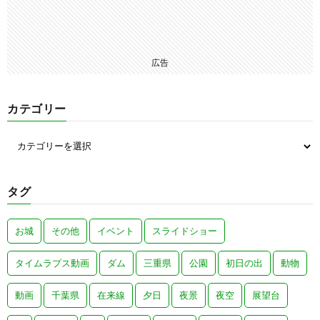
広告
カテゴリー
タグ
お城
その他
イベント
スライドショー
タイムラプス動画
ダム
三重県
公園
初日の出
動物
動画
千葉県
在来線
夕日
夜景
夜空
展望台