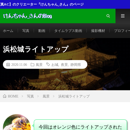
んちゃん_さん』のページ
ホーム
写真
動画
タイムラプス動画
撮影機材
プロフィ
浜松城ライトアップ
2020.11.06
風景
お城
,
夜景
,
静岡県
写真
風景
浜松城ライトアップ
HOME
今回はオレンジ色にライトアップされた