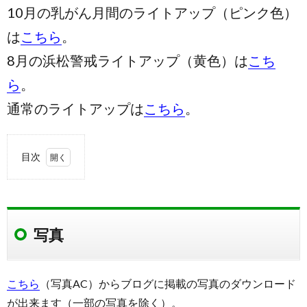
10月の乳がん月間のライトアップ（ピンク色）
は
こちら
。
8月の浜松警戒ライトアップ（黄色）は
こち
ら
。
通常のライトアップは
こちら
。
目次
1.
写真
1.1.
写真
撮影場
所
1.2.
撮影場
こちら
（写真AC）からブログに掲載の写真のダウンロード
所周辺
が出来ます（一部の写真を除く）。
の地図