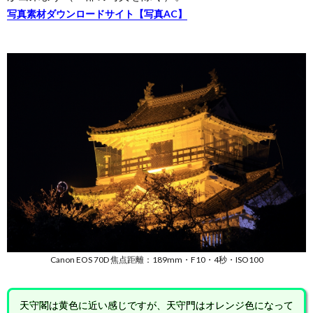
写真素材ダウンロードサイト【写真AC】
1.3.
浜松城
ライト
アップ
につい
て
1.4.
浜松城
公園に
ついて
Canon EOS 70D 焦点距離：189mm・F10・4秒・ISO100
天守閣は黄色に近い感じですが、天守門はオレンジ色になって