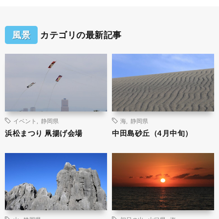
風景
カテゴリの最新記事
イベント
,
静岡県
海
,
静岡県
浜松まつり 凧揚げ会場
中田島砂丘（4月中旬）