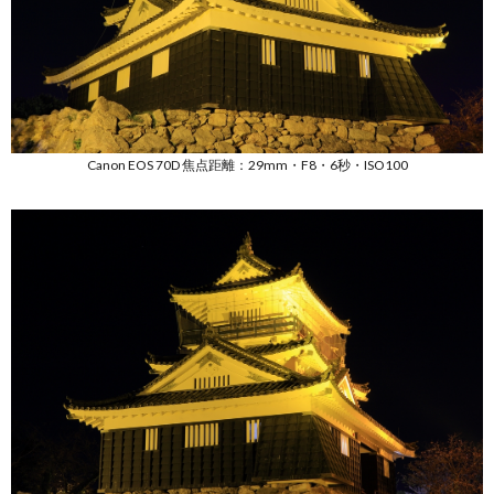
Canon EOS 70D 焦点距離：29mm・F8・6秒・ISO100