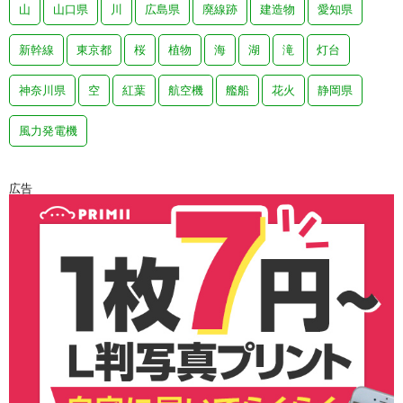
山
山口県
川
広島県
廃線跡
建造物
愛知県
新幹線
東京都
桜
植物
海
湖
滝
灯台
神奈川県
空
紅葉
航空機
艦船
花火
静岡県
風力発電機
広告