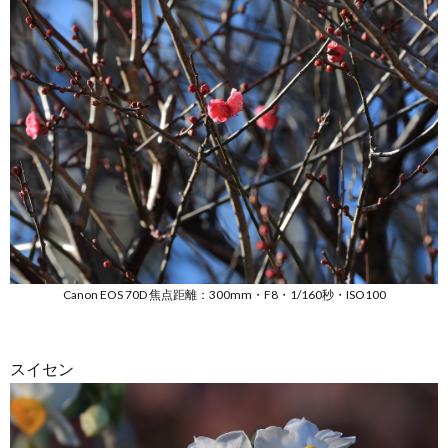
Canon EOS 70D 焦点距離：300mm・F8・1/160秒・ISO100
スイセン