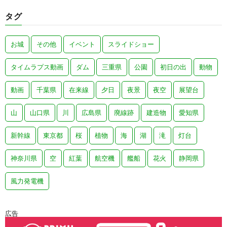
タグ
お城
その他
イベント
スライドショー
タイムラプス動画
ダム
三重県
公園
初日の出
動物
動画
千葉県
在来線
夕日
夜景
夜空
展望台
山
山口県
川
広島県
廃線跡
建造物
愛知県
新幹線
東京都
桜
植物
海
湖
滝
灯台
神奈川県
空
紅葉
航空機
艦船
花火
静岡県
風力発電機
広告