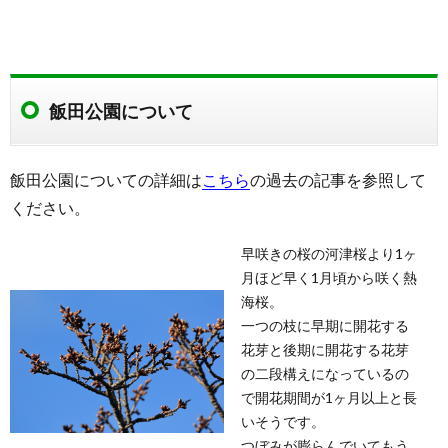
飯田公園について
飯田公園についての詳細は
こちら
の過去の記事を参照して
ください。
早咲きの桜の河津桜より1ヶ
月ほど早く1月頃から咲く熱
海桜。
一つの枝に早期に開花する
花芽と後期に開花する花芽
の二段構えになっているの
で開花期間が1ヶ月以上と長
いそうです。
つぼみが膨らんでいてもう