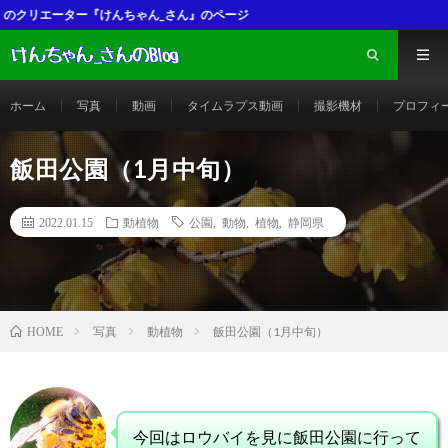
ージ
ホーム
写真
動画
タイムラプス動画
撮影機材
プロフィ
飯田公園（1月中旬）
2022.01.15
動植物
公園
,
動物
,
植物
,
静岡県
写真
動植物
飯田公園（1月中旬）
HOME
今回はロウバイを見に飯田公園に行って