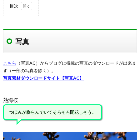
目次
1.
写真
1.1.
写真
スライ
ドショ
ー
1.2.
こちら
（写真AC）からブログに掲載の写真のダウンロードが出来ま
撮影場
す（一部の写真を除く）。
所
写真素材ダウンロードサイト【写真AC】
1.3.
撮影場
所周辺
熱海桜
の地図
1.4.
つぼみが膨らんでいてそろそろ開花しそう。
飯田公
園につ
いて