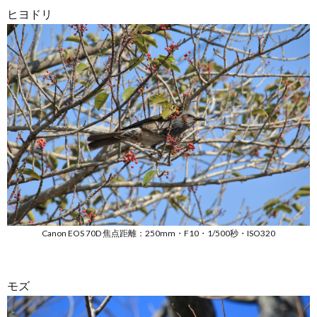
につい
ヒヨドリ
て
Canon EOS 70D 焦点距離：250mm・F10・1/500秒・ISO320
モズ