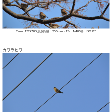
Canon EOS 70D 焦点距離：250mm・F8・1/400秒・ISO125
カワラヒワ