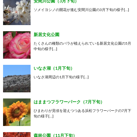
安間川公園（3月下旬）
ソメイヨシノの開花が進む安間川公園の3月下旬の様子[…]
新居文化公園
たくさんの種類のバラが植えられている新居文化公園の5月
中旬の様子[…]
いなさ湖（1月下旬）
いなさ湖周辺の1月下旬の様子[…]
はままつフラワーパーク（7月下旬）
ひまわりが見頃を迎えつつある浜松フラワーパークの7月下
旬の様子[…]
森林公園（11月下旬）