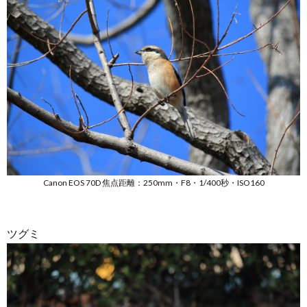
Canon EOS 70D 焦点距離：250mm・F8・1/400秒・ISO160
ツグミ