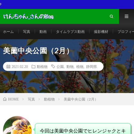
写真素材ダウンロードサイト【写真AC
ホーム
写真
動画
タイムラプス動画
撮影機材
プロフィ
美薗中央公園（2月）
2021.02.20
動植物
公園
,
動物
,
植物
,
静岡県
写真
動植物
美薗中央公園（2月）
HOME
今回は美薗中央公園でヒレンジャクとキ