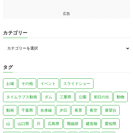
広告
カテゴリー
タグ
お城
その他
イベント
スライドショー
タイムラプス動画
ダム
三重県
公園
初日の出
動物
動画
千葉県
在来線
夕日
夜景
夜空
展望台
山
山口県
川
広島県
廃線跡
建造物
愛知県