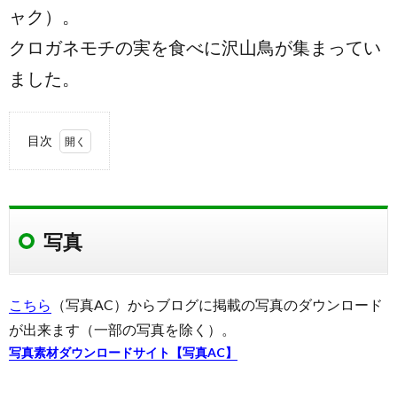
ャク）。
クロガネモチの実を食べに沢山鳥が集まってい
ました。
目次
1.
写真
1.1.
写真
撮影場
所
1.2.
撮影場
こちら
（写真AC）からブログに掲載の写真のダウンロード
所周辺
が出来ます（一部の写真を除く）。
の地図
写真素材ダウンロードサイト【写真AC】
1.3.
美薗中
央公園