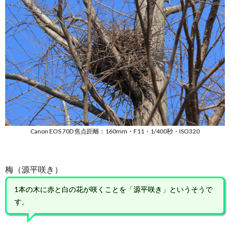
Canon EOS 70D 焦点距離：160mm・F11・1/400秒・ISO320
梅（源平咲き）
1本の木に赤と白の花が咲くことを「源平咲き」というそうで
す。