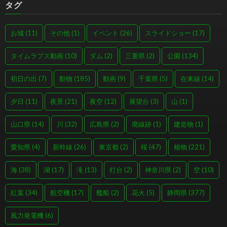
タグ
お城
(11)
その他
(1)
イベント
(26)
スライドショー
(17)
タイムラプス動画
(10)
ダム
(2)
三重県
(2)
公園
(134)
初日の出
(7)
動物
(185)
動画
(9)
千葉県
(5)
在来線
(14)
夕日
(11)
夜景
(21)
夜空
(12)
展望台
(3)
山
(1)
山口県
(14)
川
(32)
広島県
(2)
廃線跡
(1)
建造物
(1)
愛知県
(4)
新幹線
(26)
東京都
(2)
桜
(47)
植物
(221)
海
(38)
湖
(17)
滝
(13)
灯台
(2)
神奈川県
(2)
空
(10)
紅葉
(34)
航空機
(17)
艦船
(2)
花火
(5)
静岡県
(377)
風力発電機
(6)