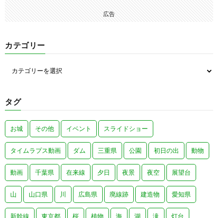
広告
カテゴリー
タグ
お城
その他
イベント
スライドショー
タイムラプス動画
ダム
三重県
公園
初日の出
動物
動画
千葉県
在来線
夕日
夜景
夜空
展望台
山
山口県
川
広島県
廃線跡
建造物
愛知県
新幹線
東京都
桜
植物
海
湖
滝
灯台