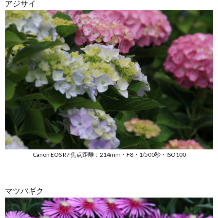
アジサイ
Canon EOS R7 焦点距離：214mm・F8・1/500秒・ISO100
マツバギク