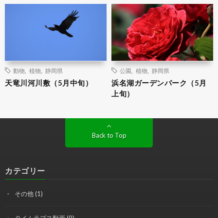
動物
,
植物
,
静岡県
公園
,
植物
,
静岡県
天竜川河川敷（5月中旬）
浜名湖ガーデンパーク（5月
上旬）
Back to Top
カテゴリー
その他
(1)
タイムラプス動画
(9)