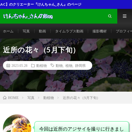
のページ
ホーム
写真
動画
タイムラプス動画
撮影機材
プロフィ
近所の花々（5月下旬）
2023.05.28
動植物
動物
,
植物
,
静岡県
写真
動植物
近所の花々（5月下旬）
HOME
今回は近所のアジサイを撮りに行きまし