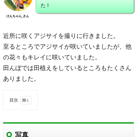
た！
けんちゃん_さん
近所に咲くアジサイを撮りに行きました。
至るところでアジサイが咲いていましたが、他
の花々もキレイに咲いていました。
田んぼでは田植えをしているところもたくさん
ありました。
目次
1.
写真
1.1.
写真
撮影場