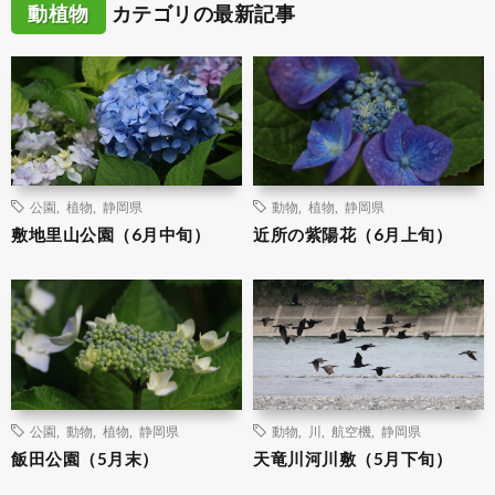
動植物
カテゴリの最新記事
公園
,
植物
,
静岡県
動物
,
植物
,
静岡県
敷地里山公園（6月中旬）
近所の紫陽花（6月上旬）
公園
,
動物
,
植物
,
静岡県
動物
,
川
,
航空機
,
静岡県
飯田公園（5月末）
天竜川河川敷（5月下旬）