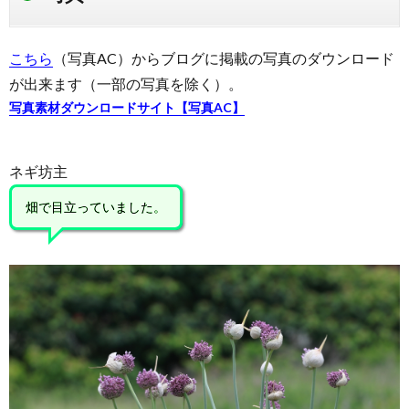
所
こちら
（写真AC）からブログに掲載の写真のダウンロード
が出来ます（一部の写真を除く）。
写真素材ダウンロードサイト【写真AC】
ネギ坊主
畑で目立っていました。