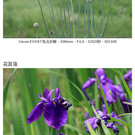
Canon EOS R7 焦点距離：300mm・F6.3・1/320秒・ISO100
花菖蒲