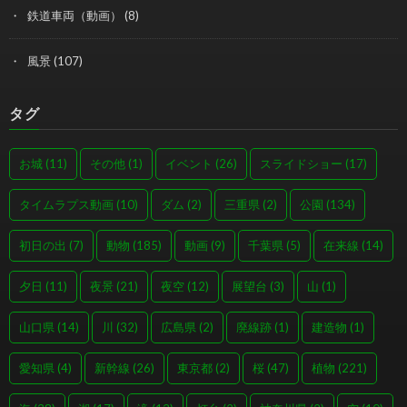
鉄道車両（動画）
(8)
風景
(107)
タグ
お城
(11)
その他
(1)
イベント
(26)
スライドショー
(17)
タイムラプス動画
(10)
ダム
(2)
三重県
(2)
公園
(134)
初日の出
(7)
動物
(185)
動画
(9)
千葉県
(5)
在来線
(14)
夕日
(11)
夜景
(21)
夜空
(12)
展望台
(3)
山
(1)
山口県
(14)
川
(32)
広島県
(2)
廃線跡
(1)
建造物
(1)
愛知県
(4)
新幹線
(26)
東京都
(2)
桜
(47)
植物
(221)