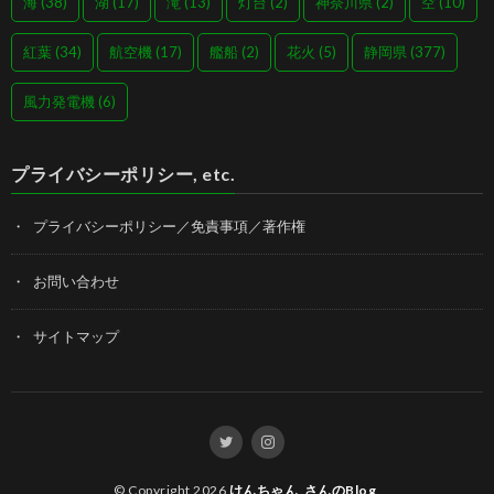
海
(38)
湖
(17)
滝
(13)
灯台
(2)
神奈川県
(2)
空
(10)
紅葉
(34)
航空機
(17)
艦船
(2)
花火
(5)
静岡県
(377)
風力発電機
(6)
プライバシーポリシー, etc.
プライバシーポリシー／免責事項／著作権
お問い合わせ
サイトマップ
© Copyright 2026
けんちゃん_さんのBlog
.