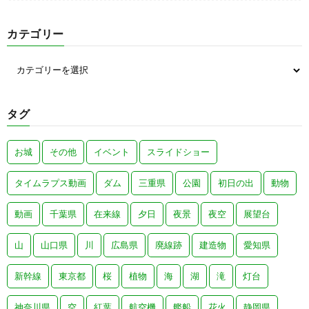
カテゴリー
タグ
お城
その他
イベント
スライドショー
タイムラプス動画
ダム
三重県
公園
初日の出
動物
動画
千葉県
在来線
夕日
夜景
夜空
展望台
山
山口県
川
広島県
廃線跡
建造物
愛知県
新幹線
東京都
桜
植物
海
湖
滝
灯台
神奈川県
空
紅葉
航空機
艦船
花火
静岡県