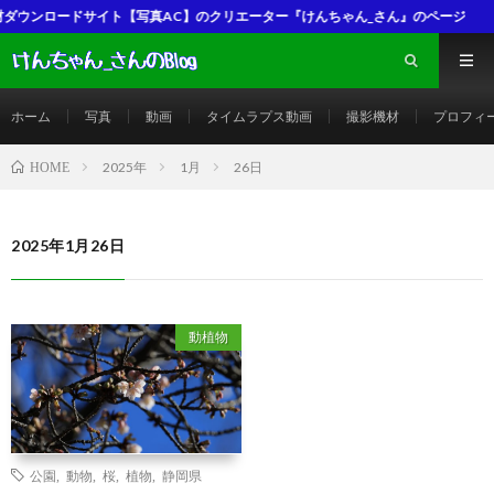
ロードサイト【写真AC】のクリエーター『けんちゃん_さん』のページ
ホーム
写真
動画
タイムラプス動画
撮影機材
プロフィ
2025年
1月
26日
HOME
2025年1月26日
動植物
公園
,
動物
,
桜
,
植物
,
静岡県