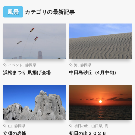
風景
カテゴリの最新記事
イベント
,
静岡県
海
,
静岡県
浜松まつり 凧揚げ会場
中田島砂丘（4月中旬）
山
,
静岡県
初日の出
,
山口県
,
海
立須の岩峰
初日の出２０２６