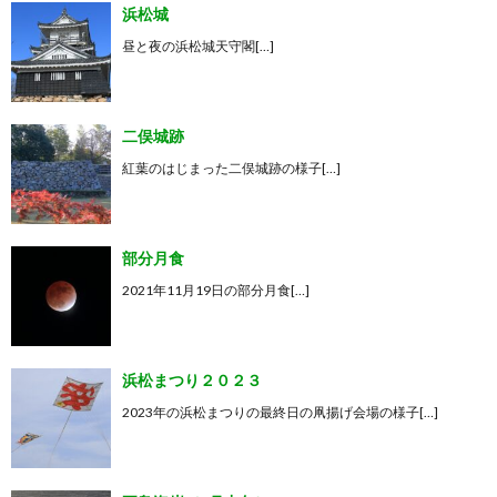
浜松城
昼と夜の浜松城天守閣[…]
二俣城跡
紅葉のはじまった二俣城跡の様子[…]
部分月食
2021年11月19日の部分月食[…]
浜松まつり２０２３
2023年の浜松まつりの最終日の凧揚げ会場の様子[…]