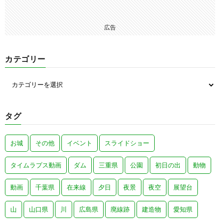
広告
カテゴリー
タグ
お城
その他
イベント
スライドショー
タイムラプス動画
ダム
三重県
公園
初日の出
動物
動画
千葉県
在来線
夕日
夜景
夜空
展望台
山
山口県
川
広島県
廃線跡
建造物
愛知県