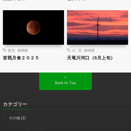
夜空
,
静岡県
川
,
空
,
静岡県
皆既月食２０２５
天竜川河口（8月上旬）
Back to Top
カテゴリー
その他
(1)