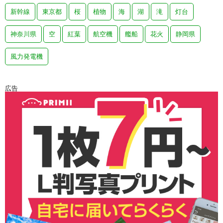
新幹線
東京都
桜
植物
海
湖
滝
灯台
神奈川県
空
紅葉
航空機
艦船
花火
静岡県
風力発電機
広告