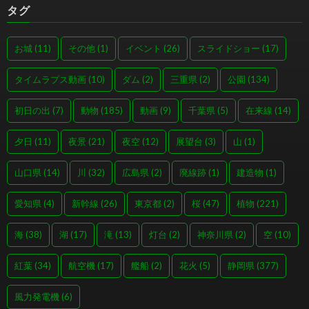
タグ
お城
(11)
その他
(1)
イベント
(26)
スライドショー
(17)
タイムラプス動画
(10)
ダム
(2)
三重県
(2)
公園
(134)
初日の出
(7)
動物
(185)
動画
(9)
千葉県
(5)
在来線
(14)
夕日
(11)
夜景
(21)
夜空
(12)
展望台
(3)
山
(1)
山口県
(14)
川
(32)
広島県
(2)
廃線跡
(1)
建造物
(1)
愛知県
(4)
新幹線
(26)
東京都
(2)
桜
(47)
植物
(221)
海
(38)
湖
(17)
滝
(13)
灯台
(2)
神奈川県
(2)
空
(10)
紅葉
(34)
航空機
(17)
艦船
(2)
花火
(5)
静岡県
(377)
風力発電機
(6)