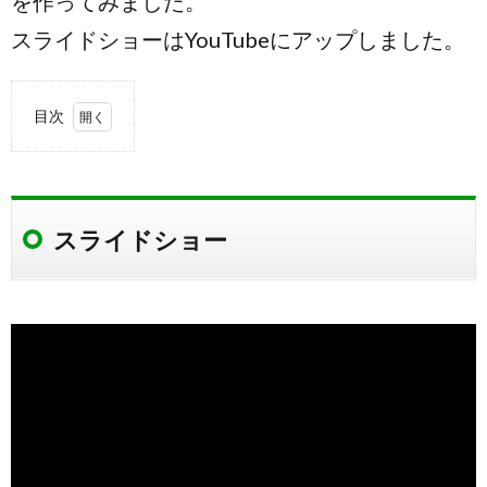
を作ってみました。
スライドショーはYouTubeにアップしました。
目次
1.
スラ
イド
ショ
スライドショー
ー
1.1.
撮影場
所
1.2.
撮影場
所周辺
の地図