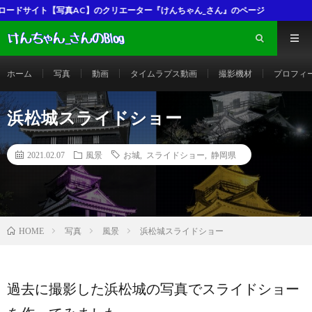
写真AC】のクリエーター『けんちゃん_さん』のページ
ホーム
写真
動画
タイムラプス動画
撮影機材
プロフィ
浜松城スライドショー
2021.02.07
風景
お城
,
スライドショー
,
静岡県
写真
風景
浜松城スライドショー
HOME
過去に撮影した浜松城の写真でスライドショー