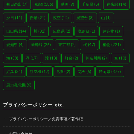
初日の出
(7)
動物
(185)
動画
(9)
千葉県
(5)
在来線
(14)
夕日
(11)
夜景
(21)
夜空
(12)
展望台
(3)
山
(1)
山口県
(14)
川
(32)
広島県
(2)
廃線跡
(1)
建造物
(1)
愛知県
(4)
新幹線
(26)
東京都
(2)
桜
(47)
植物
(221)
海
(38)
湖
(17)
滝
(13)
灯台
(2)
神奈川県
(2)
空
(10)
紅葉
(34)
航空機
(17)
艦船
(2)
花火
(5)
静岡県
(377)
風力発電機
(6)
プライバシーポリシー, etc.
プライバシーポリシー／免責事項／著作権
お問い合わせ