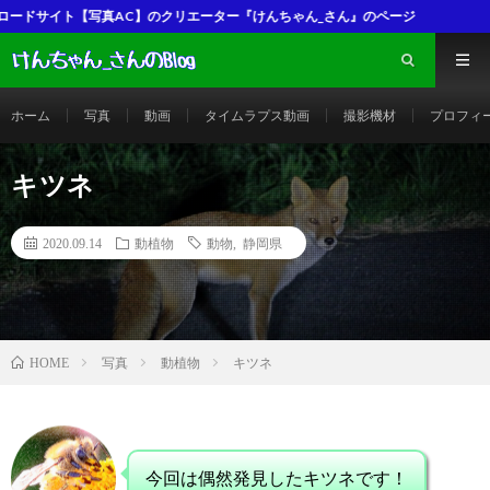
C】のクリエーター『けんちゃん_さん』のページ
ホーム
写真
動画
タイムラプス動画
撮影機材
プロフィ
キツネ
2020.09.14
動植物
動物
,
静岡県
写真
動植物
キツネ
HOME
今回は偶然発見したキツネです！