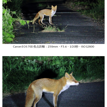
Canon EOS 70D 焦点距離：250mm・F5.6・1/20秒・ISO12800