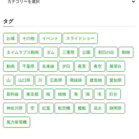
タグ
お城
その他
イベント
スライドショー
タイムラプス動画
ダム
三重県
公園
初日の出
動物
動画
千葉県
在来線
夕日
夜景
夜空
展望台
山
山口県
川
広島県
廃線跡
建造物
愛知県
新幹線
東京都
桜
植物
海
湖
滝
灯台
神奈川県
空
紅葉
航空機
艦船
花火
静岡県
風力発電機