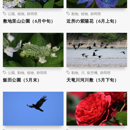
公園
,
植物
,
静岡県
動物
,
植物
,
静岡県
敷地里山公園（6月中旬）
近所の紫陽花（6月上旬）
公園
,
動物
,
植物
,
静岡県
動物
,
川
,
航空機
,
静岡県
飯田公園（5月末）
天竜川河川敷（5月下旬）