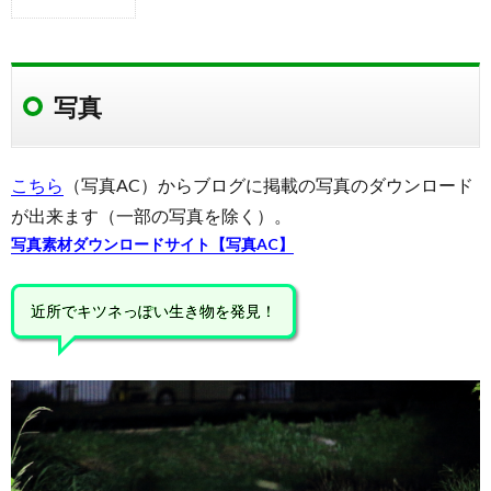
1.
写真
1.1.
写真
撮影場
所
こちら
（写真AC）からブログに掲載の写真のダウンロード
が出来ます（一部の写真を除く）。
写真素材ダウンロードサイト【写真AC】
近所でキツネっぽい生き物を発見！