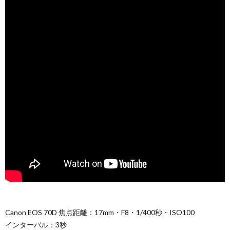
間帯
1.3.
撮影場
所周辺
の地図
1.4.
撮影場
所につ
いて
1.5.
撮影風
景
Canon EOS 70D 焦点距離：17mm・F8・1/400秒・ISO100
インターバル：3秒