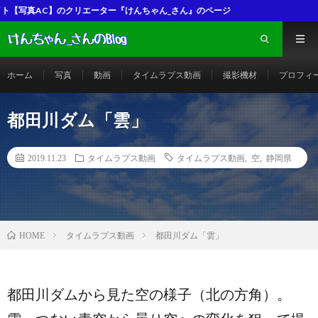
リエーター『けんちゃん_さん』のページ
ホーム
写真
動画
タイムラプス動画
撮影機材
プロフィ
都田川ダム「雲」
2019.11.23
タイムラプス動画
タイムラプス動画
,
空
,
静岡県
タイムラプス動画
都田川ダム「雲」
HOME
都田川ダムから見た空の様子（北の方角）。