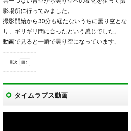
雲一つない青空から曇り空への変化を狙って撮
影場所に行ってみました。
撮影開始から30分も経たないうちに曇り空とな
り、ギリギリ間に合ったという感じでした。
動画で見ると一瞬で曇り空になっています。
目次
1.
タイ
ムラ
プス
タイムラプス動画
動画
1.1.
撮影場
所
1.2.
撮影時