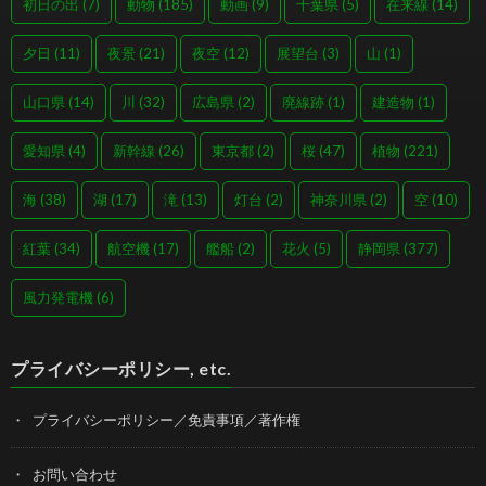
初日の出
(7)
動物
(185)
動画
(9)
千葉県
(5)
在来線
(14)
夕日
(11)
夜景
(21)
夜空
(12)
展望台
(3)
山
(1)
山口県
(14)
川
(32)
広島県
(2)
廃線跡
(1)
建造物
(1)
愛知県
(4)
新幹線
(26)
東京都
(2)
桜
(47)
植物
(221)
海
(38)
湖
(17)
滝
(13)
灯台
(2)
神奈川県
(2)
空
(10)
紅葉
(34)
航空機
(17)
艦船
(2)
花火
(5)
静岡県
(377)
風力発電機
(6)
プライバシーポリシー, etc.
プライバシーポリシー／免責事項／著作権
お問い合わせ