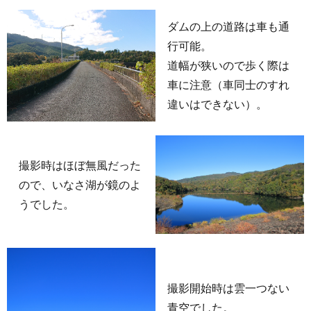
ダムの上の道路は車も通
行可能。
道幅が狭いので歩く際は
車に注意（車同士のすれ
違いはできない）。
撮影時はほぼ無風だった
ので、いなさ湖が鏡のよ
うでした。
撮影開始時は雲一つない
青空でした。