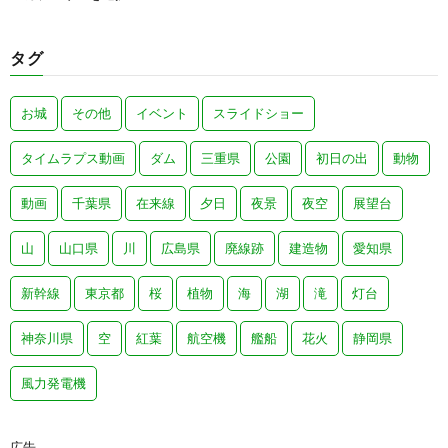
タグ
お城
その他
イベント
スライドショー
タイムラプス動画
ダム
三重県
公園
初日の出
動物
動画
千葉県
在来線
夕日
夜景
夜空
展望台
山
山口県
川
広島県
廃線跡
建造物
愛知県
新幹線
東京都
桜
植物
海
湖
滝
灯台
神奈川県
空
紅葉
航空機
艦船
花火
静岡県
風力発電機
広告